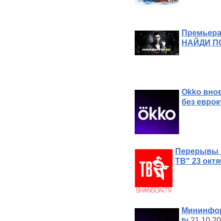
Премьера
НАЙДИ ПО
Okko внов
без евро
Перерывы 
ТВ" 23 октя
Мининфор
tv
21.10.20