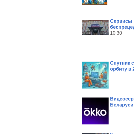
Сервисы 
беспреце
10:30
Спутник с
орбиту в 
Видеосер
Беларуси