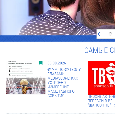
САМЫЕ С
06.08.2026
⚽️ ЧМ ПО ФУТБОЛУ
ГЛАЗАМИ
MEDIASCOPE: КАК
УСТРОЕНО
ИЗМЕРЕНИЕ
МАСШТАБНОГО
СОБЫТИЯ
ПРОФИЛАКТИЧ
ПЕРЕБОИ В ВЕ
"ШАНСОН ТВ" 1